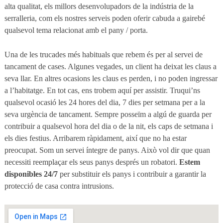
alta qualitat, els millors desenvolupadors de la indústria de la
serralleria, com els nostres serveis poden oferir cabuda a gairebé
qualsevol tema relacionat amb el pany / porta.
Una de les trucades més habituals que rebem és per al servei de
tancament de cases. Algunes vegades, un client ha deixat les claus a
seva llar. En altres ocasions les claus es perden, i no poden ingressar
a l’habitatge. En tot cas, ens trobem aquí per assistir. Truqui’ns
qualsevol ocasió les 24 hores del dia, 7 dies per setmana per a la
seva urgència de tancament. Sempre posseïm a algú de guarda per
contribuir a qualsevol hora del dia o de la nit, els caps de setmana i
els dies festius. Arribarem ràpidament, així que no ha estar
preocupat. Som un servei íntegre de panys. Això vol dir que quan
necessiti reemplaçar els seus panys després un robatori.
Estem
disponibles 24/7
per substituir els panys i contribuir a garantir la
protecció de casa contra intrusions.