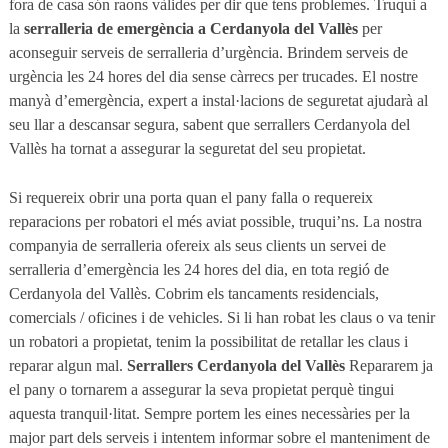
fora de casa són raons vàlides per dir que tens problemes. Truqui a
la
serralleria de emergència a Cerdanyola del Vallès
per
aconseguir serveis de serralleria d’urgència. Brindem serveis de
urgència les 24 hores del dia sense càrrecs per trucades. El nostre
manyà d’emergència, expert a instal·lacions de seguretat ajudarà al
seu llar a descansar segura, sabent que serrallers Cerdanyola del
Vallès ha tornat a assegurar la seguretat del seu propietat.
Si requereix obrir una porta quan el pany falla o requereix
reparacions per robatori el més aviat possible, truqui’ns. La nostra
companyia de serralleria ofereix als seus clients un servei de
serralleria d’emergència les 24 hores del dia, en tota regió de
Cerdanyola del Vallès. Cobrim els tancaments residencials,
comercials / oficines i de vehicles. Si li han robat les claus o va tenir
un robatori a propietat, tenim la possibilitat de retallar les claus i
reparar algun mal.
Serrallers Cerdanyola del Vallès
Repararem ja
el pany o tornarem a assegurar la seva propietat perquè tingui
aquesta tranquil·litat. Sempre portem les eines necessàries per la
major part dels serveis i intentem informar sobre el manteniment de