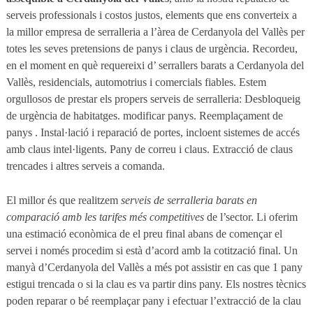
serveis professionals i costos justos, elements que ens converteix a
la millor empresa de serralleria a l’àrea de Cerdanyola del Vallès per
totes les seves pretensions de panys i claus de urgència. Recordeu,
en el moment en què requereixi d’ serrallers barats a Cerdanyola del
Vallès, residencials, automotrius i comercials fiables. Estem
orgullosos de prestar els propers serveis de serralleria: Desbloqueig
de urgència de habitatges. modificar panys. Reemplaçament de
panys . Instal·lació i reparació de portes, incloent sistemes de accés
amb claus intel·ligents. Pany de correu i claus. Extracció de claus
trencades i altres serveis a comanda.
El millor és que realitzem
serveis de serralleria barats en
comparació amb les tarifes més competitives
de l’sector. Li oferim
una estimació econòmica de el preu final abans de començar el
servei i només procedim si està d’acord amb la cotització final. Un
manyà d’Cerdanyola del Vallès a més pot assistir en cas que 1 pany
estigui trencada o si la clau es va partir dins pany. Els nostres tècnics
poden reparar o bé reemplaçar pany i efectuar l’extracció de la clau