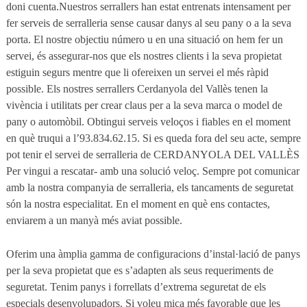
doni cuenta.Nuestros serrallers han estat entrenats intensament per
fer serveis de serralleria sense causar danys al seu pany o a la seva
porta. El nostre objectiu número u en una situació on hem fer un
servei, és assegurar-nos que els nostres clients i la seva propietat
estiguin segurs mentre que li ofereixen un servei el més ràpid
possible. Els nostres serrallers Cerdanyola del Vallès tenen la
vivència i utilitats per crear claus per a la seva marca o model de
pany o automòbil. Obtingui serveis veloços i fiables en el moment
en què truqui a l’93.834.62.15. Si es queda fora del seu acte, sempre
pot tenir el servei de serralleria de CERDANYOLA DEL VALLÈS
Per vingui a rescatar- amb una solució veloç. Sempre pot comunicar
amb la nostra companyia de serralleria, els tancaments de seguretat
són la nostra especialitat. En el moment en què ens contactes,
enviarem a un manyà més aviat possible.
Oferim una àmplia gamma de configuracions d’instal·lació de panys
per la seva propietat que es s’adapten als seus requeriments de
seguretat. Tenim panys i forrellats d’extrema seguretat de els
especials desenvolupadors. Si voleu mica més favorable que les