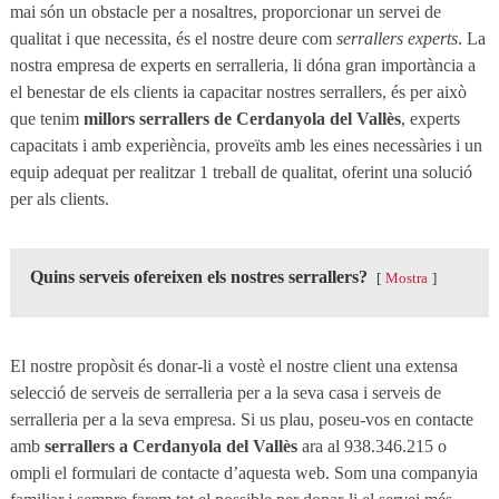
mai són un obstacle per a nosaltres, proporcionar un servei de
qualitat i que necessita, és el nostre deure com
serrallers experts
. La
nostra empresa de experts en serralleria, li dóna gran importància a
el benestar de els clients ia capacitar nostres serrallers, és per això
que tenim
millors serrallers de Cerdanyola del Vallès
, experts
capacitats i amb experiència, proveïts amb les eines necessàries i un
equip adequat per realitzar 1 treball de qualitat, oferint una solució
per als clients.
Quins serveis ofereixen els nostres serrallers?
Mostra
El nostre propòsit és donar-li a vostè el nostre client una extensa
selecció de serveis de serralleria per a la seva casa i serveis de
serralleria per a la seva empresa. Si us plau, poseu-vos en contacte
amb
serrallers a Cerdanyola del Vallès
ara al 938.346.215 o
ompli el formulari de contacte d’aquesta web. Som una companyia