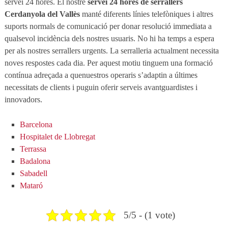
servei 24 hores. El nostre
servei 24 hores de serrallers
Cerdanyola del Vallès
manté diferents línies telefòniques i altres
suports normals de comunicació per donar resolució immediata a
qualsevol incidència dels nostres usuaris. No hi ha temps a espera
per als nostres serrallers urgents. La serralleria actualment necessita
noves respostes cada dia. Per aquest motiu tinguem una formació
contínua adreçada a quenuestros operaris s’adaptin a últimes
necessitats de clients i puguin oferir serveis avantguardistes i
innovadors.
Barcelona
Hospitalet de Llobregat
Terrassa
Badalona
Sabadell
Mataró
5/5 - (1 vote)