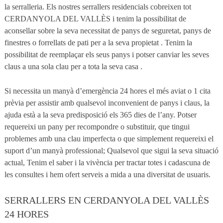
la serralleria. Els nostres serrallers residencials cobreixen tot
CERDANYOLA DEL VALLÈS i tenim la possibilitat de
aconsellar sobre la seva necessitat de panys de seguretat, panys de
finestres o forrellats de pati per a la seva propietat . Tenim la
possibilitat de reemplaçar els seus panys i potser canviar les seves
claus a una sola clau per a tota la seva casa .
Si necessita un manyà d’emergència 24 hores el més aviat o 1 cita
prèvia per assistir amb qualsevol inconvenient de panys i claus, la
ajuda està a la seva predisposició els 365 dies de l’any. Potser
requereixi un pany per recompondre o substituir, que tingui
problemes amb una clau imperfecta o que simplement requereixi el
suport d’un manyà professional; Qualsevol que sigui la seva situació
actual, Tenim el saber i la vivència per tractar totes i cadascuna de
les consultes i hem ofert serveis a mida a una diversitat de usuaris.
SERRALLERS EN CERDANYOLA DEL VALLÈS
24 HORES