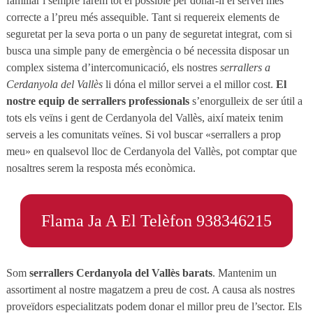
familiar i sempre farem tot el possible per donar-li el servei més
correcte a l’preu més assequible. Tant si requereix elements de
seguretat per la seva porta o un pany de seguretat integrat, com si
busca una simple pany de emergència o bé necessita disposar un
complex sistema d’intercomunicació, els nostres
serrallers a
Cerdanyola del Vallès
li dóna el millor servei a el millor cost.
El
nostre equip de serrallers professionals
s’enorgulleix de ser útil a
tots els veïns i gent de Cerdanyola del Vallès, així mateix tenim
serveis a les comunitats veïnes. Si vol buscar «serrallers a prop
meu» en qualsevol lloc de Cerdanyola del Vallès, pot comptar que
nosaltres serem la resposta més econòmica.
Flama Ja A El Telèfon 938346215
Som
serrallers Cerdanyola del Vallès barats
. Mantenim un
assortiment al nostre magatzem a preu de cost. A causa als nostres
proveïdors especialitzats podem donar el millor preu de l’sector. Els