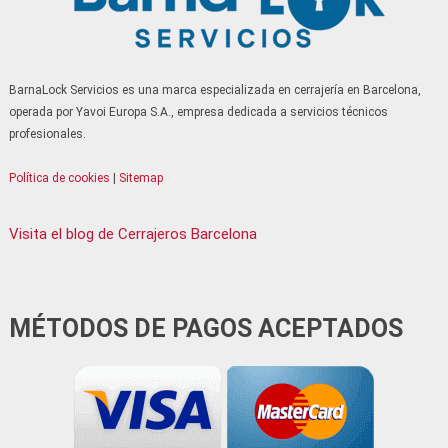
Serrallers Sant Vicenç dels Horts
Serrallers Santa Coloma de Cervelló
Serrallers Santa Coloma de Gramenet
BarnaLock Servicios es una marca especializada en cerrajería en Barcelona,
Serrallers Santa Perpètua de Mogoda
operada por Yavoi Europa S.A., empresa dedicada a servicios técnicos
Serrallers Sitges
profesionales.
Serrallers Terrassa
Política de cookies
|
Sitemap
Serrallers Tiana
Serrallers Vallirana
Visita el blog de Cerrajeros Barcelona
Serrallers Viladecans
Serrallers Vilanova i la Geltrú
Serrallers Vilassar de Mar
MÉTODOS DE PAGOS ACEPTADOS
Serrallers Torrelles de Llobregat
Serrallers Lliçà de Vall