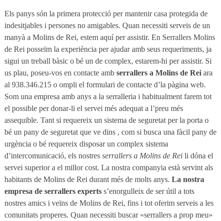
Els panys són la primera protecció per mantenir casa protegida de
indesitjables i persones no amigables. Quan necessiti serveis de un
manyà a Molins de Rei, estem aquí per assistir. En Serrallers Molins
de Rei posseïm la experiència per ajudar amb seus requeriments, ja
sigui un treball bàsic o bé un de complex, estarem-hi per assistir. Si
us plau, poseu-vos en contacte amb
serrallers a Molins de Rei
ara
al 938.346.215 o ompli el formulari de contacte d’la pàgina web.
Som una empresa amb anys a la serralleria i habitualment farem tot
el possible per donar-li el servei més adequat a l’preu més
assequible. Tant si requereix un sistema de seguretat per la porta o
bé un pany de seguretat que ve dins , com si busca una fàcil pany de
urgència o bé requereix disposar un complex sistema
d’intercomunicació, els nostres
serrallers a Molins de Rei
li dóna el
servei superior a el millor cost. La nostra companyia està servint als
habitants de Molins de Rei durant més de molts anys.
La nostra
empresa de serrallers experts
s’enorgulleix de ser útil a tots
nostres amics i veïns de Molins de Rei, fins i tot oferim serveis a les
comunitats properes. Quan necessiti buscar «serrallers a prop meu»