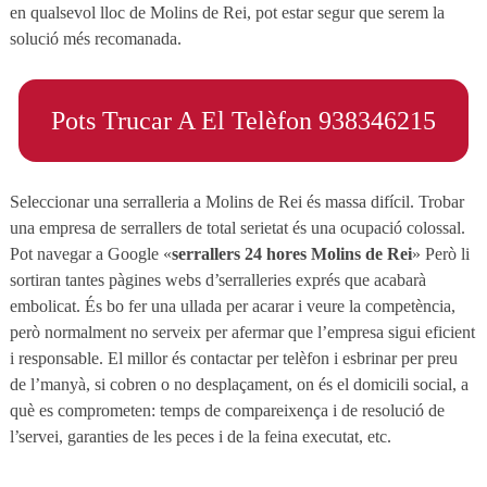
en qualsevol lloc de Molins de Rei, pot estar segur que serem la
solució més recomanada.
Pots Trucar A El Telèfon 938346215
Seleccionar una serralleria a Molins de Rei és massa difícil. Trobar
una empresa de serrallers de total serietat és una ocupació colossal.
Pot navegar a Google «
serrallers 24 hores Molins de Rei
» Però li
sortiran tantes pàgines webs d’serralleries exprés que acabarà
embolicat. És bo fer una ullada per acarar i veure la competència,
però normalment no serveix per afermar que l’empresa sigui eficient
i responsable. El millor és contactar per telèfon i esbrinar per preu
de l’manyà, si cobren o no desplaçament, on és el domicili social, a
què es comprometen: temps de compareixença i de resolució de
l’servei, garanties de les peces i de la feina executat, etc.