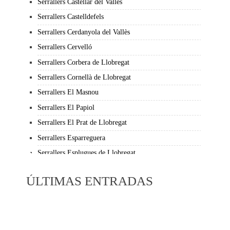
Serrallers Castellar del Vallès
Serrallers Castelldefels
Serrallers Cerdanyola del Vallès
Serrallers Cervelló
Serrallers Corbera de Llobregat
Serrallers Cornellà de Llobregat
Serrallers El Masnou
Serrallers El Papiol
Serrallers El Prat de Llobregat
Serrallers Esparreguera
Serrallers Esplugues de Llobregat
Serrallers Gavá
ÚLTIMAS ENTRADAS
Serrallers Granollers
Serrallers La Garriga
Serrallers La Llagosta
Serrallers La Palma de Cervelló