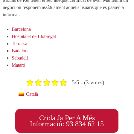
Molins de Rei tenen el seu adequat certificat de aval. Mantenim un
negoci on responem assíduament aquells usuaris que es passen a
informar-.
Barcelona
Hospitalet de Llobregat
Terrassa
Badalona
Sabadell
Mataró
5/5 - (3 votes)
Català
Crida Ja Per A Més
Informació: 93 834 62 15