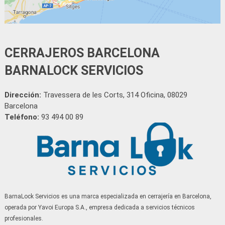
Serrallers Sabadell
Serrallers Sant Climent de Llobregat
Serrallers Sant Adrià de Besòs
CERRAJEROS BARCELONA
Serrallers Sant Andreu de la Barca
BARNALOCK SERVICIOS
Serrallers Sant Boi de Llobregat
Serrallers Sant Cugat del Vallès
Dirección:
Travessera de les Corts, 314 Oficina, 08029
Serrallers Sant Feliu de Llobregat
Barcelona
Serrallers Sant Joan Despí
Teléfono:
93 494 00 89
Serrallers Sant Just Desvern
Serrallers Sant Quirze del Vallès
Serrallers Sant Vicenç dels Horts
Serrallers Santa Coloma de Cervelló
Serrallers Santa Coloma de Gramenet
BarnaLock Servicios es una marca especializada en cerrajería en Barcelona,
Serrallers Santa Perpètua de Mogoda
operada por Yavoi Europa S.A., empresa dedicada a servicios técnicos
Serrallers Sitges
profesionales.