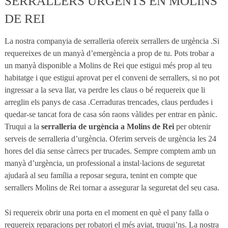
SERRALLERS URGENTS EN MOLINS
DE REI
La nostra companyia de serralleria ofereix serrallers de urgència .Si
requereixes de un manyà d’emergència a prop de tu. Pots trobar a
un manyà disponible a Molins de Rei que estigui més prop al teu
habitatge i que estigui aprovat per el conveni de serrallers, si no pot
ingressar a la seva llar, va perdre les claus o bé requereix que li
arreglin els panys de casa .Cerraduras trencades, claus perdudes i
quedar-se tancat fora de casa són raons vàlides per entrar en pànic.
Truqui a la
serralleria de urgència a Molins de Rei
per obtenir
serveis de serralleria d’urgència. Oferim serveis de urgència les 24
hores del dia sense càrrecs per trucades. Sempre comptem amb un
manyà d’urgència, un professional a instal·lacions de seguretat
ajudarà al seu família a reposar segura, tenint en compte que
serrallers Molins de Rei tornar a assegurar la seguretat del seu casa.
Si requereix obrir una porta en el moment en què el pany falla o
requereix reparacions per robatori el més aviat, truqui’ns. La nostra