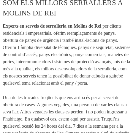
SOM ELS MILLORS SERRALLERS A
MOLINS DE REI
Experts en serveis de serralleria en Molins de Rei
per clients
residencials i empresarials, oferim reemplaçaments de panys,
obertura de panys de urgència i també instal·lacions de panys.
Oferim 1 àmplia diversitat de tècniques, panys de seguretat, sistemes
de control d’accés, panys electrònics, panys comercials, manetes de
portes, intercomunicadors i sistemes de protecció avançats, tots de la
més alta qualitat, els millors desenvolupadors de la serralleria, com
els nostres serveis tenen la possibilitat de donar cabuda a gairebé
qualsevol tema relacionat amb el pany / porta.
Una de les trucades freqüents que ens arriba és per al servei de
obertura de cases. Algunes vegades, una persona deixar les claus a
seva llar. Altres vegades les claus es perden, i no poden ingressar a
l’habitatge. En qualsevol cas, estem aquí per assistir. Truqui’ns
qualsevol ocasió les 24 hores del dia, 7 dies a la setmana per a la