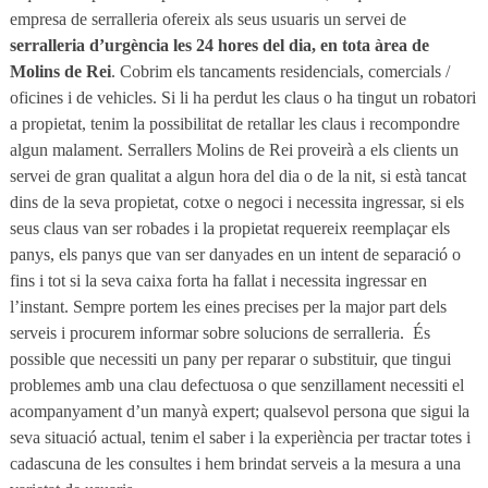
empresa de serralleria ofereix als seus usuaris un servei de
serralleria d’urgència les 24 hores del dia, en tota àrea de
Molins de Rei
. Cobrim els tancaments residencials, comercials /
oficines i de vehicles. Si li ha perdut les claus o ha tingut un robatori
a propietat, tenim la possibilitat de retallar les claus i recompondre
algun malament. Serrallers Molins de Rei proveirà a els clients un
servei de gran qualitat a algun hora del dia o de la nit, si està tancat
dins de la seva propietat, cotxe o negoci i necessita ingressar, si els
seus claus van ser robades i la propietat requereix reemplaçar els
panys, els panys que van ser danyades en un intent de separació o
fins i tot si la seva caixa forta ha fallat i necessita ingressar en
l’instant. Sempre portem les eines precises per la major part dels
serveis i procurem informar sobre solucions de serralleria.
És
possible que necessiti un pany per reparar o substituir, que tingui
problemes amb una clau defectuosa o que senzillament necessiti el
acompanyament d’un manyà expert; qualsevol persona que sigui la
seva situació actual, tenim el saber i la experiència per tractar totes i
cadascuna de les consultes i hem brindat serveis a la mesura a una