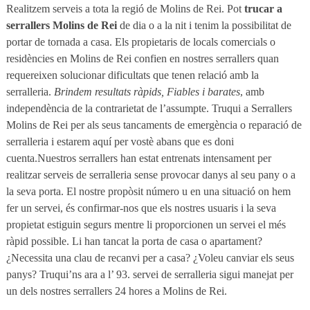
Realitzem serveis a tota la regió de Molins de Rei. Pot
trucar a
serrallers Molins de Rei
de dia o a la nit i tenim la possibilitat de
portar de tornada a casa. Els propietaris de locals comercials o
residències en Molins de Rei confien en nostres serrallers quan
requereixen solucionar dificultats que tenen relació amb la
serralleria.
Brindem resultats ràpids, Fiables i barates
, amb
independència de la contrarietat de l’assumpte. Truqui a Serrallers
Molins de Rei per als seus tancaments de emergència o reparació de
serralleria i estarem aquí per vostè abans que es doni
cuenta.Nuestros serrallers han estat entrenats intensament per
realitzar serveis de serralleria sense provocar danys al seu pany o a
la seva porta. El nostre propòsit número u en una situació on hem
fer un servei, és confirmar-nos que els nostres usuaris i la seva
propietat estiguin segurs mentre li proporcionen un servei el més
ràpid possible. Li han tancat la porta de casa o apartament?
¿Necessita una clau de recanvi per a casa? ¿Voleu canviar els seus
panys? Truqui’ns ara a l’ 93. servei de serralleria sigui manejat per
un dels nostres serrallers 24 hores a Molins de Rei.