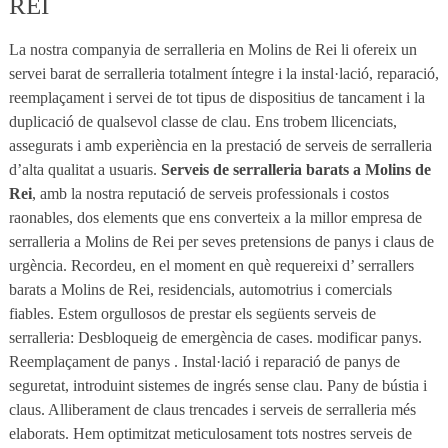
REI
La nostra companyia de serralleria en Molins de Rei li ofereix un
servei barat de serralleria totalment íntegre i la instal·lació, reparació,
reemplaçament i servei de tot tipus de dispositius de tancament i la
duplicació de qualsevol classe de clau. Ens trobem llicenciats,
assegurats i amb experiència en la prestació de serveis de serralleria
d’alta qualitat a usuaris.
Serveis de serralleria barats a Molins de
Rei
, amb la nostra reputació de serveis professionals i costos
raonables, dos elements que ens converteix a la millor empresa de
serralleria a Molins de Rei per seves pretensions de panys i claus de
urgència. Recordeu, en el moment en què requereixi d’ serrallers
barats a Molins de Rei, residencials, automotrius i comercials
fiables. Estem orgullosos de prestar els següents serveis de
serralleria: Desbloqueig de emergència de cases. modificar panys.
Reemplaçament de panys . Instal·lació i reparació de panys de
seguretat, introduint sistemes de ingrés sense clau. Pany de bústia i
claus. Alliberament de claus trencades i serveis de serralleria més
elaborats. Hem optimitzat meticulosament tots nostres serveis de