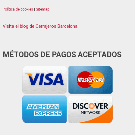
Serrallers Terrassa
Política de cookies
|
Sitemap
Serrallers Tiana
Serrallers Vallirana
Visita el blog de Cerrajeros Barcelona
Serrallers Viladecans
Serrallers Vilanova i la Geltrú
Serrallers Vilassar de Mar
MÉTODOS DE PAGOS ACEPTADOS
Serrallers Torrelles de Llobregat
Serrallers Lliçà de Vall