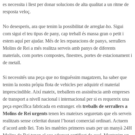
es necessita i llest per donar solucions de alta qualitat a un ritme de
resposta veloç.
No desesperis, ara que tenim la possibilitat de arreglar-ho. Sigui
com sigui el teu tipus de pany, cap treball és massa gran o petit i
estem aquí per ajudar. Més de les reparacions de panys, serrallers
Molins de Rei a més realitza serveis amb panys de diferents
materials, com portes compostes, finestres, portes de estacionament i
de metall.
Si necessités una peça que no tinguéssim magatzem, ha saber que
tenim la nostra pròpia flota de vehicles per adquirir el material
imprescindible. Així mateix, treballem en assistència amb empreses
de transport a nivell nacional i internacional per si es requereix una
peça específica fabricada en estranger. els
treballs de serrallers a
Molins de Rei urgents
tenen les mateixes seguretats que els serveis
realitzats sense celeritat durant l’horari comercial ordinari. Actuem
d’acord amb llei. Tots les matèries primeres usats per un manyà 24H