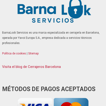
Serrallers Sant Just Desvern
Serrallers Sant Quirze del Vallès
Serrallers Sant Vicenç dels Horts
Serrallers Santa Coloma de Cervelló
Serrallers Santa Coloma de Gramenet
BarnaLock Servicios es una marca especializada en cerrajería en Barcelona,
Serrallers Santa Perpètua de Mogoda
operada por Yavoi Europa S.A., empresa dedicada a servicios técnicos
Serrallers Sitges
profesionales.
Serrallers Terrassa
Política de cookies
|
Sitemap
Serrallers Tiana
Serrallers Vallirana
Visita el blog de Cerrajeros Barcelona
Serrallers Viladecans
Serrallers Vilanova i la Geltrú
Serrallers Vilassar de Mar
MÉTODOS DE PAGOS ACEPTADOS
Serrallers Torrelles de Llobregat
Serrallers Lliçà de Vall