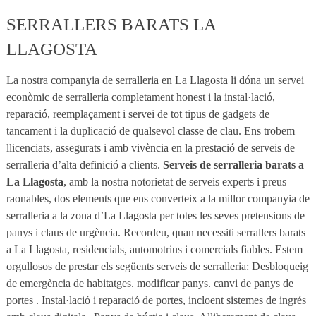
SERRALLERS BARATS LA
LLAGOSTA
La nostra companyia de serralleria en La Llagosta li dóna un servei
econòmic de serralleria completament honest i la instal·lació,
reparació, reemplaçament i servei de tot tipus de gadgets de
tancament i la duplicació de qualsevol classe de clau. Ens trobem
llicenciats, assegurats i amb vivència en la prestació de serveis de
serralleria d’alta definició a clients.
Serveis de serralleria barats a
La Llagosta
, amb la nostra notorietat de serveis experts i preus
raonables, dos elements que ens converteix a la millor companyia de
serralleria a la zona d’La Llagosta per totes les seves pretensions de
panys i claus de urgència. Recordeu, quan necessiti serrallers barats
a La Llagosta, residencials, automotrius i comercials fiables. Estem
orgullosos de prestar els següents serveis de serralleria: Desbloqueig
de emergència de habitatges. modificar panys. canvi de panys de
portes . Instal·lació i reparació de portes, incloent sistemes de ingrés