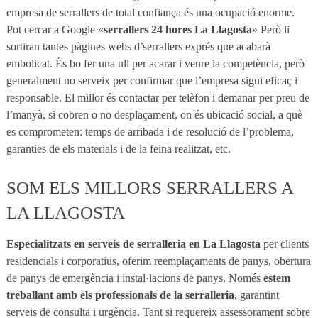
empresa de serrallers de total confiança és una ocupació enorme.
Pot cercar a Google «
serrallers 24 hores La Llagosta
» Però li
sortiran tantes pàgines webs d’serrallers exprés que acabarà
embolicat. És bo fer una ull per acarar i veure la competència, però
generalment no serveix per confirmar que l’empresa sigui eficaç i
responsable. El millor és contactar per telèfon i demanar per preu de
l’manyà, si cobren o no desplaçament, on és ubicació social, a què
es comprometen: temps de arribada i de resolució de l’problema,
garanties de els materials i de la feina realitzat, etc.
SOM ELS MILLORS SERRALLERS A
LA LLAGOSTA
Especialitzats en serveis de serralleria en La Llagosta
per clients
residencials i corporatius, oferim reemplaçaments de panys, obertura
de panys de emergència i instal·lacions de panys. Només
estem
treballant amb els professionals de la serralleria
, garantint
serveis de consulta i urgència. Tant si requereix assessorament sobre