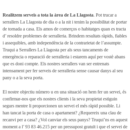
Realitzem serveis a tota la àrea de La Llagosta
. Pot trucar a
serrallers La Llagosta de dia o a la nit i tenim la possibilitat de portar
de tornada a casa. Els amos de comerços o habitatges quan es tracta
d’ resoldre problemes de serralleria. Brindem resultats ràpids, fiables
i assequibles, amb independència de la contrarietat de l’assumpte.
Truqui a Serrallers La Llagosta per als seus tancaments de
emergència o reparació de serralleria i estarem aquí per vostè abans
que es doni compte. Els nostres serrallers van ser entrenats
intensament per fer serveis de serralleria sense causar danys al seu
pany o a la seva porta.
El nostre objectiu número u en una situació on hem fer un servei, és
confirmar-nos que els nostres clients i la seva propietat estiguin
segurs mentre li proporcionen un servei el més ràpid possible. Li
han tancat la porta de casa o apartament? ¿Requereix una clau de
recanvi per a casa? ¿Vol canviar els seus panys? Truqui’ns en aquest
moment a l’ 93 83 46.215 per un pressupost gratuït i que el servei de