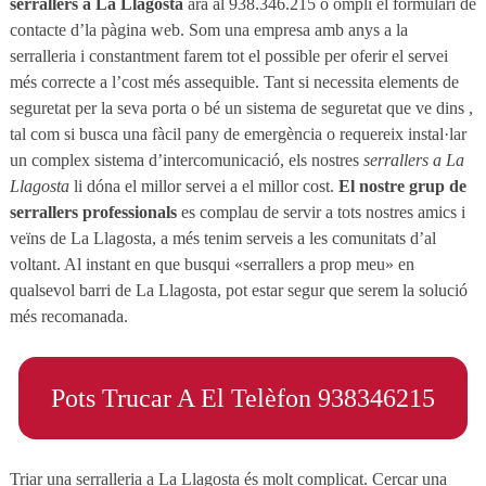
serrallers a La Llagosta
ara al 938.346.215 o ompli el formulari de
contacte d’la pàgina web. Som una empresa amb anys a la
serralleria i constantment farem tot el possible per oferir el servei
més correcte a l’cost més assequible. Tant si necessita elements de
seguretat per la seva porta o bé un sistema de seguretat que ve dins ,
tal com si busca una fàcil pany de emergència o requereix instal·lar
un complex sistema d’intercomunicació, els nostres
serrallers a La
Llagosta
li dóna el millor servei a el millor cost.
El nostre grup de
serrallers professionals
es complau de servir a tots nostres amics i
veïns de La Llagosta, a més tenim serveis a les comunitats d’al
voltant. Al instant en que busqui «serrallers a prop meu» en
qualsevol barri de La Llagosta, pot estar segur que serem la solució
més recomanada.
Pots Trucar A El Telèfon 938346215
Triar una serralleria a La Llagosta és molt complicat. Cercar una