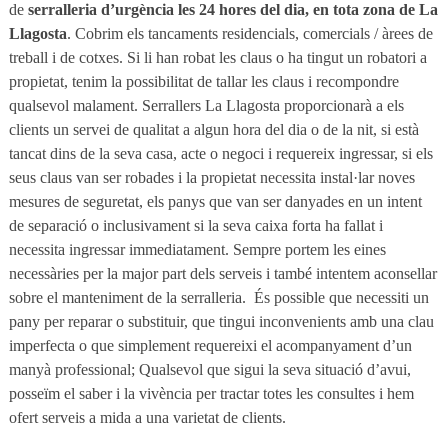
de
serralleria d’urgència les 24 hores del dia, en tota zona de La
Llagosta
. Cobrim els tancaments residencials, comercials / àrees de
treball i de cotxes. Si li han robat les claus o ha tingut un robatori a
propietat, tenim la possibilitat de tallar les claus i recompondre
qualsevol malament. Serrallers La Llagosta proporcionarà a els
clients un servei de qualitat a algun hora del dia o de la nit, si està
tancat dins de la seva casa, acte o negoci i requereix ingressar, si els
seus claus van ser robades i la propietat necessita instal·lar noves
mesures de seguretat, els panys que van ser danyades en un intent
de separació o inclusivament si la seva caixa forta ha fallat i
necessita ingressar immediatament. Sempre portem les eines
necessàries per la major part dels serveis i també intentem aconsellar
sobre el manteniment de la serralleria.
És possible que necessiti un
pany per reparar o substituir, que tingui inconvenients amb una clau
imperfecta o que simplement requereixi el acompanyament d’un
manyà professional; Qualsevol que sigui la seva situació d’avui,
posseïm el saber i la vivència per tractar totes les consultes i hem
ofert serveis a mida a una varietat de clients.