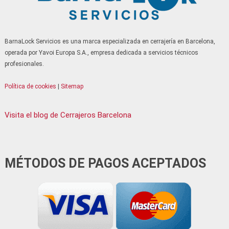
Serrallers Sant Vicenç dels Horts
Serrallers Santa Coloma de Cervelló
Serrallers Santa Coloma de Gramenet
BarnaLock Servicios es una marca especializada en cerrajería en Barcelona,
Serrallers Santa Perpètua de Mogoda
operada por Yavoi Europa S.A., empresa dedicada a servicios técnicos
Serrallers Sitges
profesionales.
Serrallers Terrassa
Política de cookies
|
Sitemap
Serrallers Tiana
Serrallers Vallirana
Visita el blog de Cerrajeros Barcelona
Serrallers Viladecans
Serrallers Vilanova i la Geltrú
Serrallers Vilassar de Mar
MÉTODOS DE PAGOS ACEPTADOS
Serrallers Torrelles de Llobregat
Serrallers Lliçà de Vall