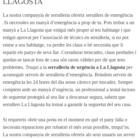
LLAGOSTA
La nostra companyia de serralleria ofereix serrallers de emergència
.Si necessites un manyà d’emergència a prop de tu. Pots trobar a un
manyà a La Llagosta que estigui més proper al teu habitatge i que
estigui aprovat per l’associació de tècnics en serralleria, si no pot
entrar a seu habitatge, va perdre les claus o bé necessita que li
reparin els panys de seva llar .Cerraduras trencades, claus perdudes i
quedar-se tancat fora de casa són raons vàlides per dir que tens
problemes. Truqui a la
serralleria de urgència a La Llagosta
per
aconseguir serveis de serralleria d’emergència. Brindem serveis de
emergència les 24 hores del dia sense càrrecs per trucades. Sempre
comptem amb un manyà d’urgència, un professional a instal·lacions
de seguretat protegirà al seu llar a descansar segura, sabent que
serrallers La Llagosta ha tornat a garantir la seguretat del seu casa.
Si requereix obrir una porta en el moment en què el pany falla o
necessita reparacions per robatori el més aviat possible, truqui’ns.
La nostra companyia de serralleria ofereix als seus usuaris un servei