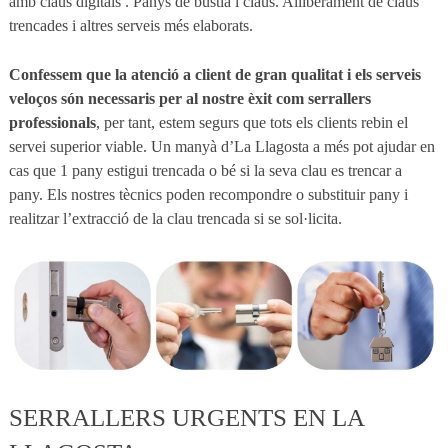
amb claus digitals . Panys de bústia i claus. Alliberament de claus
trencades i altres serveis més elaborats.
Confessem que la atenció a client de gran qualitat i els serveis
veloços són necessaris per al nostre èxit com serrallers
professionals
, per tant, estem segurs que tots els clients rebin el
servei superior viable. Un manyà d’La Llagosta a més pot ajudar en
cas que 1 pany estigui trencada o bé si la seva clau es trencar a
pany. Els nostres tècnics poden recompondre o substituir pany i
realitzar l’extracció de la clau trencada si se sol·licita.
SERRALLERS URGENTS EN LA