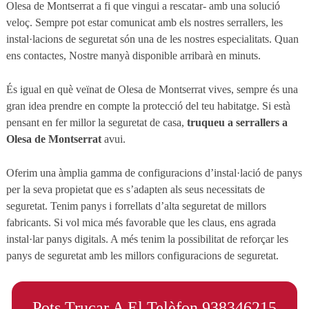
Olesa de Montserrat a fi que vingui a rescatar- amb una solució
veloç. Sempre pot estar comunicat amb els nostres serrallers, les
instal·lacions de seguretat són una de les nostres especialitats. Quan
ens contactes, Nostre manyà disponible arribarà en minuts.
És igual en què veïnat de Olesa de Montserrat vives, sempre és una
gran idea prendre en compte la protecció del teu habitatge. Si està
pensant en fer millor la seguretat de casa,
truqueu a serrallers a
Olesa de Montserrat
avui.
Oferim una àmplia gamma de configuracions d’instal·lació de panys
per la seva propietat que es s’adapten als seus necessitats de
seguretat. Tenim panys i forrellats d’alta seguretat de millors
fabricants. Si vol mica més favorable que les claus, ens agrada
instal·lar panys digitals. A més tenim la possibilitat de reforçar les
panys de seguretat amb les millors configuracions de seguretat.
Pots Trucar A El Telèfon 938346215