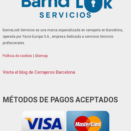
Serrallers Sant Vicenç dels Horts
Serrallers Santa Coloma de Cervelló
Serrallers Santa Coloma de Gramenet
BarnaLock Servicios es una marca especializada en cerrajería en Barcelona,
Serrallers Santa Perpètua de Mogoda
operada por Yavoi Europa S.A., empresa dedicada a servicios técnicos
Serrallers Sitges
profesionales.
Serrallers Terrassa
Política de cookies
|
Sitemap
Serrallers Tiana
Serrallers Vallirana
Visita el blog de Cerrajeros Barcelona
Serrallers Viladecans
Serrallers Vilanova i la Geltrú
Serrallers Vilassar de Mar
MÉTODOS DE PAGOS ACEPTADOS
Serrallers Torrelles de Llobregat
Serrallers Lliçà de Vall