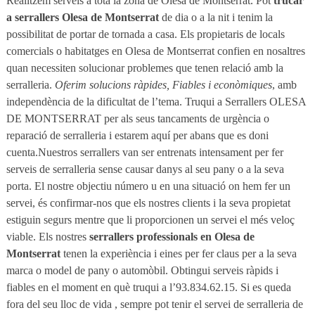
Realitzem serveis a tota la zona de Olesa de Montserrat. Pot
trucar
a serrallers Olesa de Montserrat
de dia o a la nit i tenim la
possibilitat de portar de tornada a casa. Els propietaris de locals
comercials o habitatges en Olesa de Montserrat confien en nosaltres
quan necessiten solucionar problemes que tenen relació amb la
serralleria.
Oferim solucions ràpides, Fiables i econòmiques
, amb
independència de la dificultat de l’tema. Truqui a Serrallers OLESA
DE MONTSERRAT per als seus tancaments de urgència o
reparació de serralleria i estarem aquí per abans que es doni
cuenta.Nuestros serrallers van ser entrenats intensament per fer
serveis de serralleria sense causar danys al seu pany o a la seva
porta. El nostre objectiu número u en una situació on hem fer un
servei, és confirmar-nos que els nostres clients i la seva propietat
estiguin segurs mentre que li proporcionen un servei el més veloç
viable. Els nostres
serrallers professionals en Olesa de
Montserrat
tenen la experiència i eines per fer claus per a la seva
marca o model de pany o automòbil. Obtingui serveis ràpids i
fiables en el moment en què truqui a l’93.834.62.15. Si es queda
fora del seu lloc de vida ​​, sempre pot tenir el servei de serralleria de