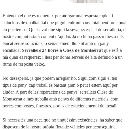
Entenem el que es requereix per atorgar una resposta ràpida i
solucions de qualitat: tal que pugui tenir un pany totalment funcional
en poc temps. Qualsevol que sigui la seva necessitat de serralleria, el
nostre conjunt estarà content d’ajudar. Ja no hi ha passar dies o nits
tancat sense solucions, o senzillament lluitant amb un pany
encallada;
Serrallers 24 hores a Olesa de Montserrat
que està a
mà quan es requereix i llest per donar serveis de alta definició a un
ritme de resposta veloç.
No desesperis, ja que podem arreglar-ho. Sigui com sigui el teu
tipus de pany, cap treball és bastant gran o petit i estem aquí per
ajudar. A part de les reparacions de panys, serrallers Olesa de
Montserrat a més treballa amb panys de diferents materials, com
portes compostes, finestres, portes de estacionament i de metall.
Si necessités una peça que no tinguéssim existències, ha saber que
disposem de la nostra pròpia flota de vehicles per aconseguir el