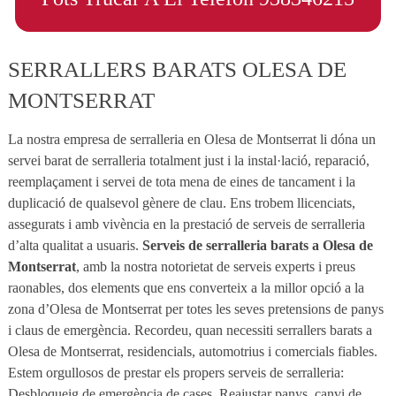
SERRALLERS BARATS OLESA DE
MONTSERRAT
La nostra empresa de serralleria en Olesa de Montserrat li dóna un
servei barat de serralleria totalment just i la instal·lació, reparació,
reemplaçament i servei de tota mena de eines de tancament i la
duplicació de qualsevol gènere de clau. Ens trobem llicenciats,
assegurats i amb vivència en la prestació de serveis de serralleria
d’alta qualitat a usuaris.
Serveis de serralleria barats a Olesa de
Montserrat
, amb la nostra notorietat de serveis experts i preus
raonables, dos elements que ens converteix a la millor opció a la
zona d’Olesa de Montserrat per totes les seves pretensions de panys
i claus de emergència. Recordeu, quan necessiti serrallers barats a
Olesa de Montserrat, residencials, automotrius i comercials fiables.
Estem orgullosos de prestar els propers serveis de serralleria:
Desbloqueig de emergència de cases. Reajustar panys. canvi de