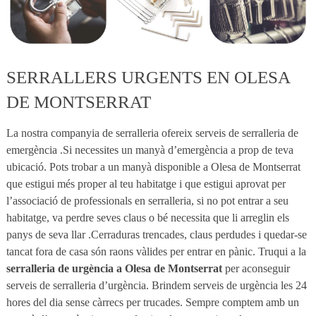
SERRALLERS URGENTS EN OLESA
DE MONTSERRAT
La nostra companyia de serralleria ofereix serveis de serralleria de
emergència .Si necessites un manyà d’emergència a prop de teva
ubicació. Pots trobar a un manyà disponible a Olesa de Montserrat
que estigui més proper al teu habitatge i que estigui aprovat per
l’associació de professionals en serralleria, si no pot entrar a seu
habitatge, va perdre seves claus o bé necessita que li arreglin els
panys de seva llar .Cerraduras trencades, claus perdudes i quedar-se
tancat fora de casa són raons vàlides per entrar en pànic. Truqui a la
serralleria de urgència a Olesa de Montserrat
per aconseguir
serveis de serralleria d’urgència. Brindem serveis de urgència les 24
hores del dia sense càrrecs per trucades. Sempre comptem amb un