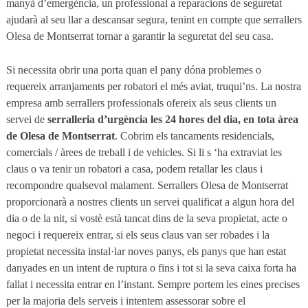
manyà d’emergència, un professional a reparacions de seguretat
ajudarà al seu llar a descansar segura, tenint en compte que serrallers
Olesa de Montserrat tornar a garantir la seguretat del seu casa.
Si necessita obrir una porta quan el pany dóna problemes o
requereix arranjaments per robatori el més aviat, truqui’ns. La nostra
empresa amb serrallers professionals ofereix als seus clients un
servei de
serralleria d’urgència les 24 hores del dia, en tota àrea
de Olesa de Montserrat
. Cobrim els tancaments residencials,
comercials / àrees de treball i de vehicles. Si li s ‘ha extraviat les
claus o va tenir un robatori a casa, podem retallar les claus i
recompondre qualsevol malament. Serrallers Olesa de Montserrat
proporcionarà a nostres clients un servei qualificat a algun hora del
dia o de la nit, si vostè està tancat dins de la seva propietat, acte o
negoci i requereix entrar, si els seus claus van ser robades i la
propietat necessita instal·lar noves panys, els panys que han estat
danyades en un intent de ruptura o fins i tot si la seva caixa forta ha
fallat i necessita entrar en l’instant. Sempre portem les eines precises
per la majoria dels serveis i intentem assessorar sobre el