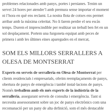
problemes relacionades amb panys, portes i persianes. Tenim un
servei 24 hores per atendre’l amb premura sense importar el moment
ni l’hora en què ens reclami. La nostra flota de cotxes ens permet
arribar amb la màxima celeritat. No li farem perdre el seu escàs
temps. Durem el imprescindible per realitzar un treball ben fet en un
sol desplaçament. Portem una furgoneta equipat amb peces de
primera i amb les últimes eines aparegudes en el mercat,
SOM ELS MILLORS SERRALLERS A
OLESA DE MONTSERRAT
Experts en serveis de serralleria en Olesa de Montserrat
per
clients residencials i empresarials, oferim reemplaçaments de panys,
obertura de panys de emergència i també instal·lacions de panys.
Només
treballem amb els més experts de la indústria de la
serralleria
, assegurant serveis de consulta i emergència. Tant si
necessita assessorament sobre un joc de panys electrònics com una
recomanació per un pany de alta definició, som el més destacable