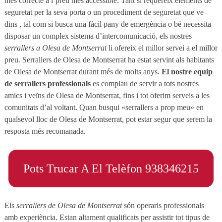
més correcte a l’preu més accessible. Tant si requereix elements de
seguretat per la seva porta o un procediment de seguretat que ve
dins , tal com si busca una fàcil pany de emergència o bé necessita
disposar un complex sistema d’intercomunicació, els nostres
serrallers a Olesa de Montserrat
li ofereix el millor servei a el millor
preu. Serrallers de Olesa de Montserrat ha estat servint als habitants
de Olesa de Montserrat durant més de molts anys.
El nostre equip
de serrallers professionals
es complau de servir a tots nostres
amics i veïns de Olesa de Montserrat, fins i tot oferim serveis a les
comunitats d’al voltant. Quan busqui «serrallers a prop meu» en
qualsevol lloc de Olesa de Montserrat, pot estar segur que serem la
resposta més recomanada.
Pots Trucar A El Telèfon 938346215
Els
serrallers de Olesa de Montserrat
són operaris professionals
amb experiència. Estan altament qualificats per assistir tot tipus de