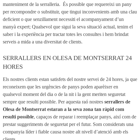
manteniment de la serralleria.
És possible que requereixi un pany
per recompondre o substituir, que tingui inconvenients amb una clau
deficient o que senzillament necessiti el acompanyament d’un
manyà expert; Qualsevol que sigui la seva situació actual, tenim el
saber i la experiència per tractar totes les consultes i hem brindat
serveis a mida a una diversitat de clients.
SERRALLERS EN OLESA DE MONTSERRAT 24
HORES
Els nostres clients estan satisfets del nostre servei de 24 hores, ja que
reconeixem que les urgències de panys poden aparèixer en
qualsevol moment del dia o de la nit i la gent meriten seguretat
sempre que resulti possible. Per aquesta raó nostres
serrallers de
Olesa de Montserrat estaran a la seva zona tan ràpid com
resulti possible
, capaços de reparar i reemplaçar panys, així com de
prestar suggeriments de seguretat per el futur. Som considerats una
companyia líder i fiable causa nostre alt nivell d’atenció amb els
clients.