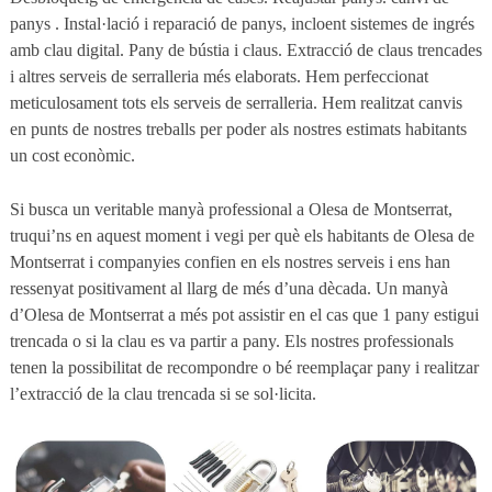
panys . Instal·lació i reparació de panys, incloent sistemes de ingrés
amb clau digital. Pany de bústia i claus. Extracció de claus trencades
i altres serveis de serralleria més elaborats. Hem perfeccionat
meticulosament tots els serveis de serralleria. Hem realitzat canvis
en punts de nostres treballs per poder als nostres estimats habitants
un cost econòmic.
Si busca un veritable manyà professional a Olesa de Montserrat,
truqui’ns en aquest moment i vegi per què els habitants de Olesa de
Montserrat i companyies confien en els nostres serveis i ens han
ressenyat positivament al llarg de més d’una dècada. Un manyà
d’Olesa de Montserrat a més pot assistir en el cas que 1 pany estigui
trencada o si la clau es va partir a pany. Els nostres professionals
tenen la possibilitat de recompondre o bé reemplaçar pany i realitzar
l’extracció de la clau trencada si se sol·licita.