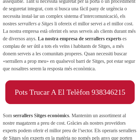
assequible. Tant si necessita seguretat per la porta o un procediment
de seguretat integrat, com si busca una fàcil pany de urgència o
necessita instal·lar un complex sistema d’intercomunicació, els
nostres
serrallers a Sitges
li ofereix el millor servei a el millor cost.
La nostra empresa està oferint els seus serveis als clients durant més
de diversos anys.
La nostra empresa de serrallers experts
es
complau de ser útil a tots els veïns i habitants de Sitges, a més
donem serveis a les comunitats properes. Quan necessiti buscar
«serrallers a prop meu» en qualsevol barri de Sitges, pot estar segur
que nosaltres serem la resposta més econòmica.
Pots Trucar A El Telèfon 938346215
Som
serrallers Sitges econòmics
. Mantenim un assortiment al
nostre magatzem a preu de cost. Gràcies als nostres proveïdors
experts podem oferir el millor preu de l’sector. Els operaris serrallers
de Sitges són experts en la matèria no només pels anys que porten