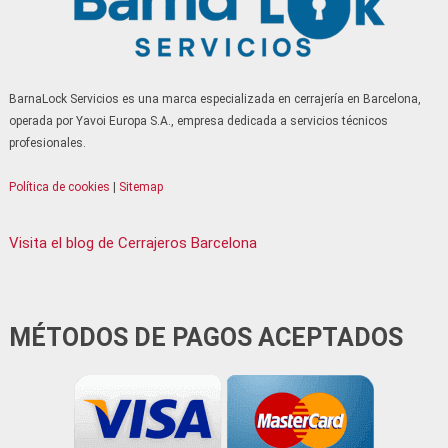
Serrallers Sant Vicenç dels Horts
Serrallers Santa Coloma de Cervelló
Serrallers Santa Coloma de Gramenet
BarnaLock Servicios es una marca especializada en cerrajería en Barcelona,
Serrallers Santa Perpètua de Mogoda
operada por Yavoi Europa S.A., empresa dedicada a servicios técnicos
Serrallers Sitges
profesionales.
Serrallers Terrassa
Política de cookies
|
Sitemap
Serrallers Tiana
Serrallers Vallirana
Visita el blog de Cerrajeros Barcelona
Serrallers Viladecans
Serrallers Vilanova i la Geltrú
Serrallers Vilassar de Mar
MÉTODOS DE PAGOS ACEPTADOS
Serrallers Torrelles de Llobregat
Serrallers Lliçà de Vall