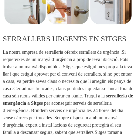
SERRALLERS URGENTS EN SITGES
La nostra empresa de serralleria ofereix serrallers de urgència .Si
requereixes de un manyà d’urgència a prop de teva ubicació. Pots
trobar a un manyà disponible a Sitges que estigui més prop a la teva
llar i que estigui aprovat per el conveni de serrallers, si no pot entrar
a casa, va perdre seves claus o necessita que li arreglin els panys de
casa .Cerraduras trencades, claus perdudes i quedar-se tancat fora de
casa són raons vàlides per entrar en pànic. Truqui a la
serralleria de
emergència a Sitges
per aconseguir serveis de serralleria
d’emergència. Brindem serveis de urgència les 24 hores del dia
sense càrrecs per trucades. Sempre disposem amb un manyà
d’urgència, expert a instal·lacions de seguretat protegirà al seu
família a descansar segura, sabent que serrallers Sitges tornar a