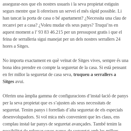
assegurar-nos que els nostres usuaris i la seva propietat estiguin
segurs mentre que li ofereixen un servei el més ràpid possible. Li
han tancat la porta de casa o bé apartament? ¿Necessita una clau de
recanvi per a casa? ¿Voleu mudar els seus panys? Truqui’ns en
aquest moment a l’ 93 83 46.215 per un pressupost gratis i que el
feina de serralleria sigui manejat per un dels nostres serrallers 24
hores a Sitges.
No importa exactament en què veïnat de Sitges vives, sempre és una
bona idea prendre en compte la seguretat de la casa. Si està pensant
en fer millor la seguretat de casa seva,
truqueu a serrallers a
Sitges
avui.
Oferim una àmplia gamma de configuracions d’instal·lació de panys
per la seva propietat que es s’ajusten als seus necessitats de
seguretat. Tenim panys i forrellats d’alta seguretat de els especials
desenvolupadors. Si vol mica més convenient que les claus, ens
complau instal·lar panys de seguretat avançades. També tenim la
possibilitat de reforçar seves panys de seguretat amb les millors