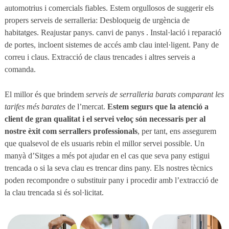
automotrius i comercials fiables. Estem orgullosos de suggerir els
propers serveis de serralleria: Desbloqueig de urgència de
habitatges. Reajustar panys. canvi de panys . Instal·lació i reparació
de portes, incloent sistemes de accés amb clau intel·ligent. Pany de
correu i claus. Extracció de claus trencades i altres serveis a
comanda.
El millor és que brindem
serveis de serralleria barats comparant les
tarifes més barates
de l’mercat.
Estem segurs que la atenció a
client de gran qualitat i el servei veloç són necessaris per al
nostre èxit com serrallers professionals
, per tant, ens assegurem
que qualsevol de els usuaris rebin el millor servei possible. Un
manyà d’Sitges a més pot ajudar en el cas que seva pany estigui
trencada o si la seva clau es trencar dins pany. Els nostres tècnics
poden recompondre o substituir pany i procedir amb l’extracció de
la clau trencada si és sol·licitat.