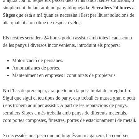
d’ajudar. Ja no requereix passar dies o nits tancat sense solucions, o
simplement lluitant amb un pany bloquejada;
Serrallers 24 hores a
Sitges
que està a mà quan es necessita i llest per lliurar solucions de
alta qualitat a un ritme de resposta veloç.
Els nostres serrallers 24 hores poden assistir amb totes i cadascuna
de les panys i diversos inconvenients, introduint els propers:
Motorització de persianes.
Automatismes de portes.
Manteniment en empreses i comunitats de propietaris.
No t’has de preocupar, ara que tenim la possibilitat de arreglar-ho.
Sigui que sigui el teu tipus de pany, cap treball és massa gran o petit
i ens trobem aquí per assistir. A part de les reparacions de panys,
serrallers Sitges a més treballa amb panys de diferents materials,
com portes compostes, finestres, portes de estacionament i de metall.
Si necessités una peça que no tinguéssim magatzem, ha conèixer