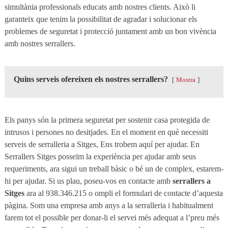
simultània professionals educats amb nostres clients. Això li
garanteix que tenim la possibilitat de agradar i solucionar els
problemes de seguretat i protecció juntament amb un bon vivència
amb nostres serrallers.
Quins serveis ofereixen els nostres serrallers?
Mostra
Els panys són la primera seguretat per sostenir casa protegida de
intrusos i persones no desitjades. En el moment en què necessiti
serveis de serralleria a Sitges, Ens trobem aquí per ajudar. En
Serrallers Sitges posseïm la experiència per ajudar amb seus
requeriments, ara sigui un treball bàsic o bé un de complex, estarem-
hi per ajudar. Si us plau, poseu-vos en contacte amb
serrallers a
Sitges
ara al 938.346.215 o ompli el formulari de contacte d’aquesta
pàgina. Som una empresa amb anys a la serralleria i habitualment
farem tot el possible per donar-li el servei més adequat a l’preu més